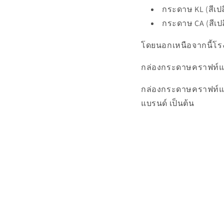
กระดาษ KL (สีเป
กระดาษ CA (สีเป
โดยนอกเหนือจากนี้โรง
กล่องกระดาษคราฟท์แบบ
กล่องกระดาษคราฟท์แบ
แบรนด์ เป็นต้น