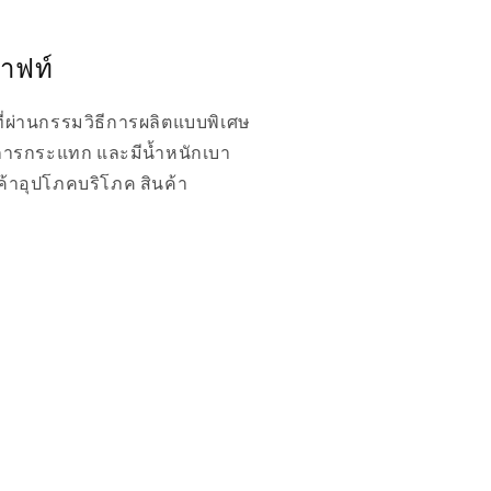
าฟท์
ี่ผ่านกรรมวิธีการผลิตแบบพิเศษ
อการกระแทก และมีน้ำหนักเบา
ค้าอุปโภคบริโภค สินค้า