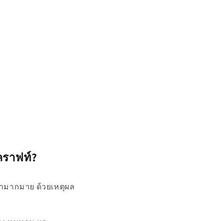
คราฟท์?
ค้ามากมาย ด้วยเหตุผล