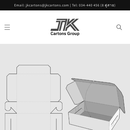
Skip to
Email: jkcartons@jkcartons.com | Tel: 034-440 456 (8 คู่สาย)
content